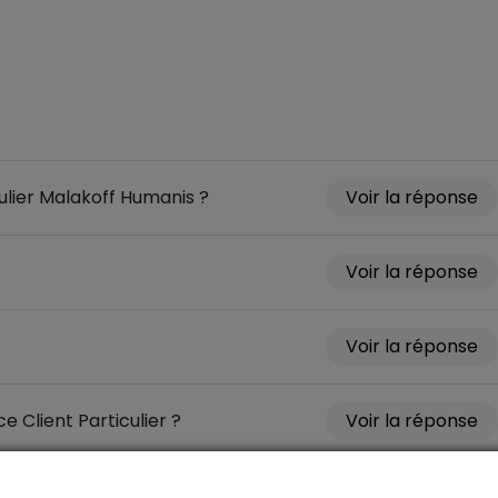
culier Malakoff Humanis ?
Client Particulier ?