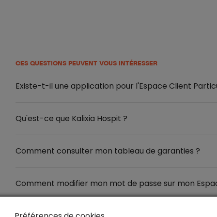
CES QUESTIONS PEUVENT VOUS INTÉRESSER
Existe-t-il une application pour l'Espace Client Parti
Qu'est-ce que Kalixia Hospit ?
Comment consulter mon tableau de garanties ?
Comment modifier mon mot de passe sur mon Espace 
Préférences de cookies