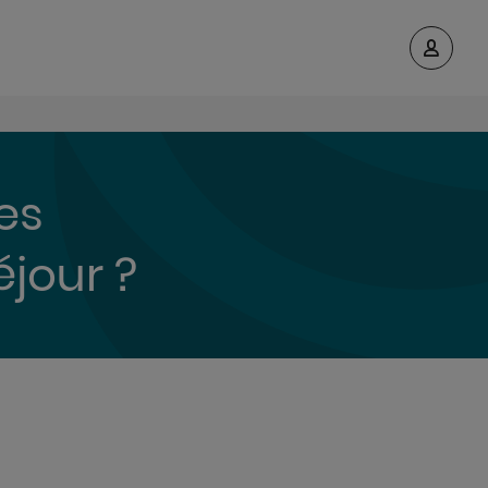
es
éjour ?