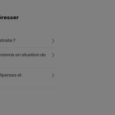
éresser
traite ?
onne en situation de
dépenses et