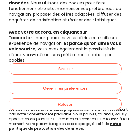
données.
Nous utilisons des cookies pour faire
fonctionner notre site, mémoriser vos préférences de
navigation, proposer des offres adaptées, diffuser des
enquêtes de satisfaction et réaliser des statistiques.
Avec votre accord, en cliquant sur
"accepter"
nous pourrons vous offrir une meilleure
expérience de navigation.
Et parce qu’on aime vous
voir sourire,
vous avez également la possibilité de
définir vous-mêmes vos préférences cookies par
cookies.
Accepter
Gérer mes préférences
Politique de protection des données
Refuser
Cookies
Les cookies de fonctionnalités proposées sur le site ne nécessitent
pas votre consentement préalable. Vous pouvez, toutefois, vous y
Mentions légales et CGU
opposer en cliquant sur « Gérer mes préférences ». Retrouvez, à tout
moment, votre paramétrage en bas de page, à côté de
notre
politique de protection des données.
Malakoff Humanis
- Tous droits réservés