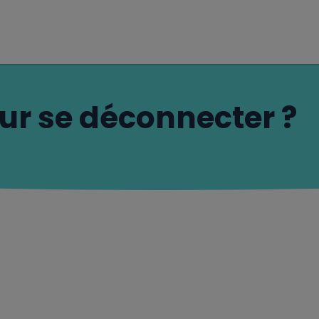
our se déconnecter ?