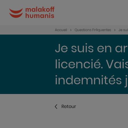
Accueil
Questions Fréquentes
Je su
Je suis en ar
licencié. Va
indemnités j
Retour