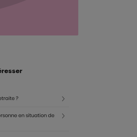
éresser
traite ?
onne en situation de