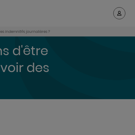
 des indemnités journalières ?
ns d'être
evoir des