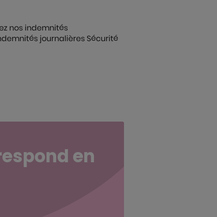
ez nos indemnités
ndemnités journalières Sécurité
rrespond en